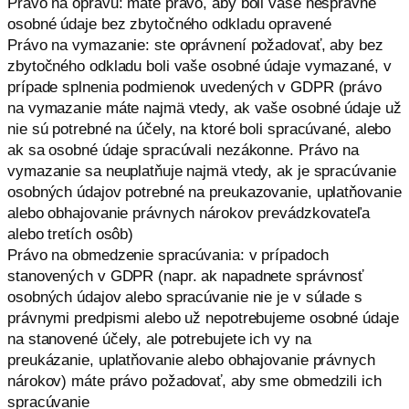
Právo na opravu: máte právo, aby boli vaše nesprávne
osobné údaje bez zbytočného odkladu opravené
Právo na vymazanie: ste oprávnení požadovať, aby bez
zbytočného odkladu boli vaše osobné údaje vymazané, v
prípade splnenia podmienok uvedených v GDPR (právo
na vymazanie máte najmä vtedy, ak vaše osobné údaje už
nie sú potrebné na účely, na ktoré boli spracúvané, alebo
ak sa osobné údaje spracúvali nezákonne. Právo na
vymazanie sa neuplatňuje najmä vtedy, ak je spracúvanie
osobných údajov potrebné na preukazovanie, uplatňovanie
alebo obhajovanie právnych nárokov prevádzkovateľa
alebo tretích osôb)
Právo na obmedzenie spracúvania: v prípadoch
stanovených v GDPR (napr. ak napadnete správnosť
osobných údajov alebo spracúvanie nie je v súlade s
právnymi predpismi alebo už nepotrebujeme osobné údaje
na stanovené účely, ale potrebujete ich vy na
preukázanie, uplatňovanie alebo obhajovanie právnych
nárokov) máte právo požadovať, aby sme obmedzili ich
spracúvanie