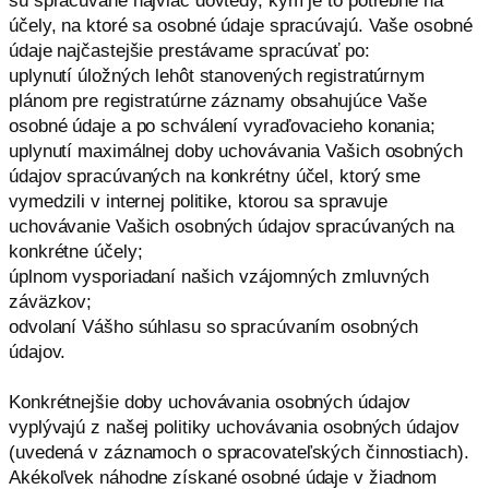
sú spracúvané najviac dovtedy, kým je to potrebné na
účely, na ktoré sa osobné údaje spracúvajú. Vaše osobné
údaje najčastejšie prestávame spracúvať po:
uplynutí úložných lehôt stanovených registratúrnym
plánom pre registratúrne záznamy obsahujúce Vaše
osobné údaje a po schválení vyraďovacieho konania;
uplynutí maximálnej doby uchovávania Vašich osobných
údajov spracúvaných na konkrétny účel, ktorý sme
vymedzili v internej politike, ktorou sa spravuje
uchovávanie Vašich osobných údajov spracúvaných na
konkrétne účely;
úplnom vysporiadaní našich vzájomných zmluvných
záväzkov;
odvolaní Vášho súhlasu so spracúvaním osobných
údajov.
Konkrétnejšie doby uchovávania osobných údajov
vyplývajú z našej politiky uchovávania osobných údajov
(uvedená v záznamoch o spracovateľských činnostiach).
Akékoľvek náhodne získané osobné údaje v žiadnom