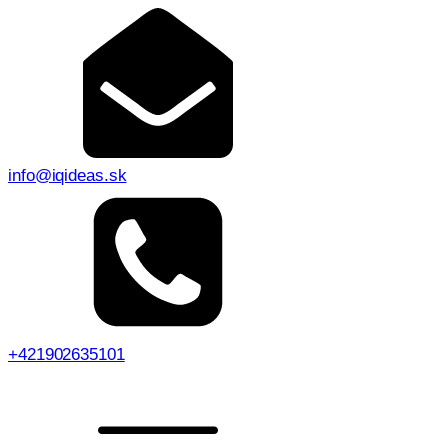
info@iqideas.sk
+421902635101