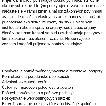
Príjemcami osobných údajov dotknutých osôb sú rôzne
okruhy subjektov, ktorým poskytujeme Vaše osobné údaje
najčastejšie v rámci plnenia našich zákonných povinností
a/alebo ide o našich vlastných zamestnancov, s ktorými
prichádzate ako dotknuté osoby do styku. Verejným
inštitúciám ako sú správne orgány, súdy alebo orgány
činné v trestnom konaní sa budú osobné údaje poskytovať
len v zákonom povolenom rozsahu. Nižšie nájdete
zoznam kategórií príjemcov osobných údajov:
Dodávatelia softvérového vybavenia a technickej podpory
Konzultačné a poradenské spoločnosti
Advokáti, exekútori, notári
Účtovníci, mzdové spoločnosti a audítori
Poštoví doručovatelia a poštové podniky;
Poskytovanie webhostingových služieb;
Externí správcovia registratúry / archivačné spoločnosti;